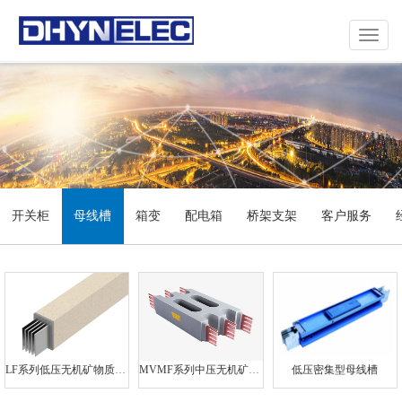
Toggle
navigat
开关柜
母线槽
箱变
配电箱
桥架支架
客户服务
LF系列低压无机矿物质（火山岩）全浇注母线（1kV)
MVMF系列中压无机矿物质（火山岩）全浇注母线（10kV)
低压密集型母线槽