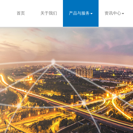
首页
关于我们
产品与服务
资讯中心