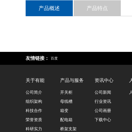
产品概述
产品特点
友情链接：
百度
关于有能
产品与服务
资讯中心
公司简介
开关柜
公司新闻
组织架构
母线槽
行业资讯
科技合作
箱变
公司画册
荣誉资质
配电箱
下载中心
科研实力
桥架支架