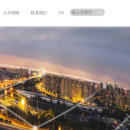
人才招聘
联系我们
EN