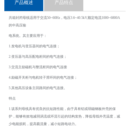
产品概述
产品特点
共箱封闭母线适用于交流
50~60Hz
，电压
3.6~40.5kV,
额定电流
1000~6800A
的中高压输
电系统。其主要应用于：
1.
发电机与变压器间的电气连接；
2.
变压器与高压配电柜间的电气连接；
3.
交流主励磁机与整流柜间的电气连接
4.
励磁开关柜与电机转子滑环间的电气连接；
5.
其他高压设备主回路间的电气连接。
特点
1.
该系列母线具有优良的抗短路性能，由于具有铝或弱磁钢板外壳的保
护，能够有效地减弱涡流或环流引起的结构发热，降低母线外壳温度，减
少电能损耗，提高载流量，减小短路电动力。