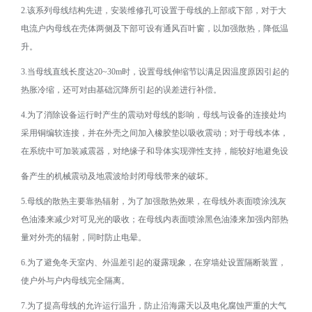
2.
该系列母线结构先进，安装维修孔可设置于母线的上部或下部，对于大
电流户内母线在壳体两侧及下部可设有通风百叶窗，以加强散热，降低温
升。
3.
当母线直线长度达
20~30m
时，设置母线伸缩节以满足因温度原因引起的
热胀冷缩，还可对由基础沉降所引起的误差进行补偿。
4.
为了消除设备运行时产生的震动对母线的影响，母线与设备的连接处均
采用铜编软连接，并在外壳之间加入橡胶垫以吸收震动；对于母线本体，
在系统中可加装减震器，对绝缘子和导体实现弹性支持，能较好地避免设
备产生的机械震动及地震波给封闭母线带来的破坏。
5.
母线的散热主要靠热辐射，为了加强散热效果，在母线外表面喷涂浅灰
色油漆来减少对可见光的吸收；在母线内表面喷涂黑色油漆来加强内部热
量对外壳的辐射，同时防止电晕。
6.
为了避免冬天室内、外温差引起的凝露现象，在穿墙处设置隔断装置，
使户外与户内母线完全隔离。
7.
为了提高母线的允许运行温升，防止沿海露天以及电化腐蚀严重的大气