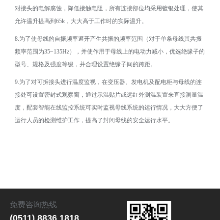
对接头的电解腐蚀，降低接触电阻，所有连接部位均采用镀银处理，使其
允许温升提高到
65k
，大大高于工作时的实际温升。
8.
为了使母线的自振频率避开产生共振的频率范围（对于单条母线其共振
频率范围为
35~135Hz
），并使作用于母线上的电动力减小，优选绝缘子的
型号、规格及强度等级，并合理设置绝缘子间的跨距。
9.
为了对可拆接头进行温度监视，在变压器、发电机及配电柜与母线的连
接处可设置密封式观察窗，通过示温贴片或远红外测温装置来直接测量温
度，配套智能在线监控系统可实时监视母线系统的运行情况，大大方便了
运行人员的检测维护工作，提高了封闭母线的安全运行水平。
免费咨询热线
(0511) 8836 1818